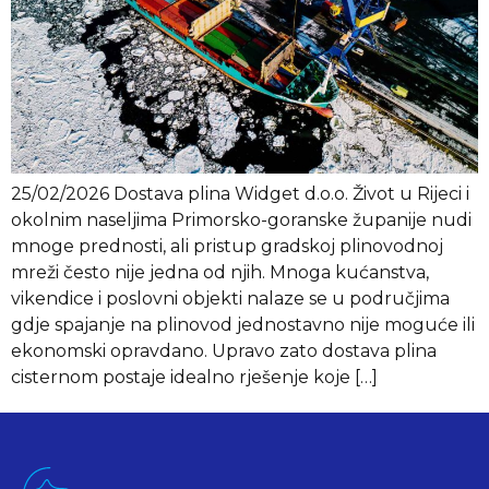
25/02/2026 Dostava plina Widget d.o.o. Život u Rijeci i
okolnim naseljima Primorsko-goranske županije nudi
mnoge prednosti, ali pristup gradskoj plinovodnoj
mreži često nije jedna od njih. Mnoga kućanstva,
vikendice i poslovni objekti nalaze se u područjima
gdje spajanje na plinovod jednostavno nije moguće ili
ekonomski opravdano. Upravo zato dostava plina
cisternom postaje idealno rješenje koje […]