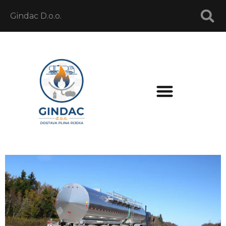
Gindac D.o.o.