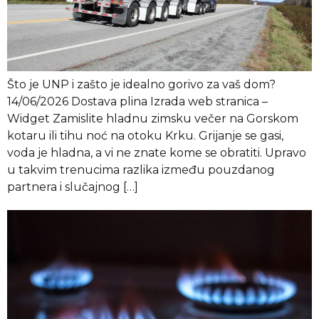
Što je UNP i zašto je idealno gorivo za vaš dom?
14/06/2026 Dostava plina Izrada web stranica –
Widget Zamislite hladnu zimsku večer na Gorskom
kotaru ili tihu noć na otoku Krku. Grijanje se gasi,
voda je hladna, a vi ne znate kome se obratiti. Upravo
u takvim trenucima razlika između pouzdanog
partnera i slučajnog […]