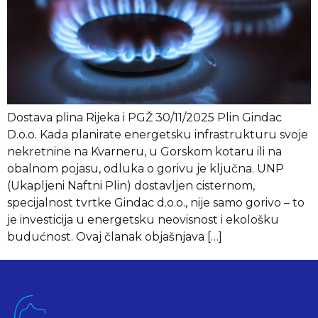
Dostava plina Rijeka i PGŽ 30/11/2025 Plin Gindac
D.o.o. Kada planirate energetsku infrastrukturu svoje
nekretnine na Kvarneru, u Gorskom kotaru ili na
obalnom pojasu, odluka o gorivu je ključna. UNP
(Ukapljeni Naftni Plin) dostavljen cisternom,
specijalnost tvrtke Gindac d.o.o., nije samo gorivo – to
je investicija u energetsku neovisnost i ekološku
budućnost. Ovaj članak objašnjava […]