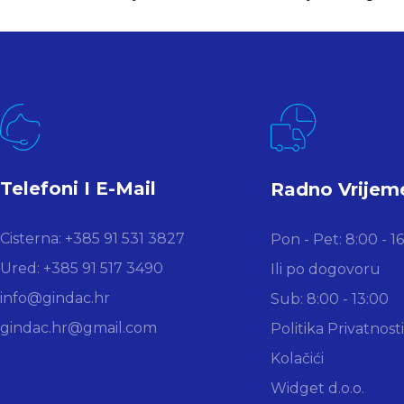
Telefoni I E-Mail
Radno Vrijem
Cisterna: +385 91 531 3827
Pon - Pet: 8:00 - 1
Ured: +385 91 517 3490
Ili po dogovoru
info@gindac.hr
Sub: 8:00 - 13:00
gindac.hr@gmail.com
Politika Privatnosti
Kolačići
Widget d.o.o.