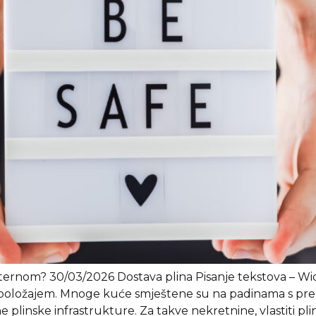
isternom? 30/03/2026 Dostava plina Pisanje tekstova – Wi
m položajem. Mnoge kuće smještene su na padinama s pre
 plinske infrastrukture. Za takve nekretnine, vlastiti pli