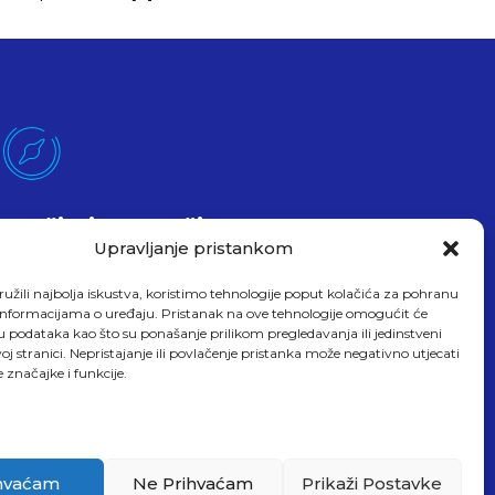
Pročitajte O Našim
Uslugama
Upravljanje pristankom
Evo čitam
užili najbolja iskustva, koristimo tehnologije poput kolačića za pohranu
up informacijama o uređaju. Pristanak na ove tehnologije omogućit će
podataka kao što su ponašanje prilikom pregledavanja ili jedinstveni
oj stranici. Nepristajanje ili povlačenje pristanka može negativno utjecati
 značajke i funkcije.
hvaćam
Ne Prihvaćam
Prikaži Postavke