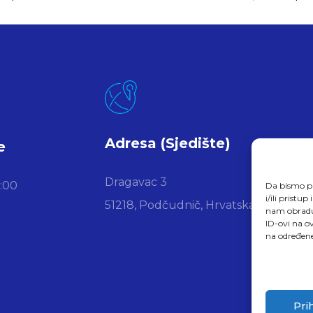
Adresa (Sjedište)
e
Dragavac 3
6:00
Da bismo pr
i/ili prist
51218, Podčudnič, Hrvatska
nam obradu 
ID-ovi na ov
na određene
Pri