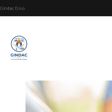
Gindac D.o.o.