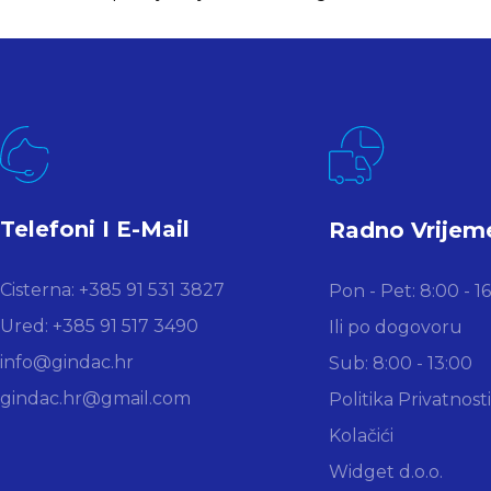
Telefoni I E-Mail
Radno Vrijem
Cisterna: +385 91 531 3827
Pon - Pet: 8:00 - 1
Ured: +385 91 517 3490
Ili po dogovoru
info@gindac.hr
Sub: 8:00 - 13:00
gindac.hr@gmail.com
Politika Privatnosti
Kolačići
Widget d.o.o.