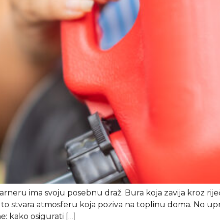
neru ima svoju posebnu draž. Bura koja zavija kroz riječk
to stvara atmosferu koja poziva na toplinu doma. No uprav
: kako osigurati […]