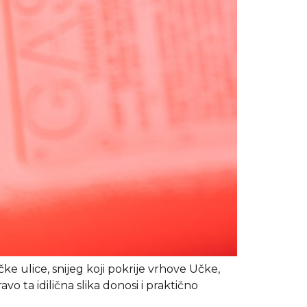
e ulice, snijeg koji pokrije vrhove Učke,
o ta idilična slika donosi i praktično