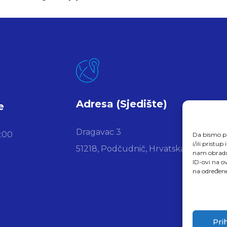
Adresa (Sjedište)
e
Dragavac 3
6:00
Da bismo pr
i/ili prist
51218, Podčudnič, Hrvatska
nam obradu 
ID-ovi na ov
na određene
Pri