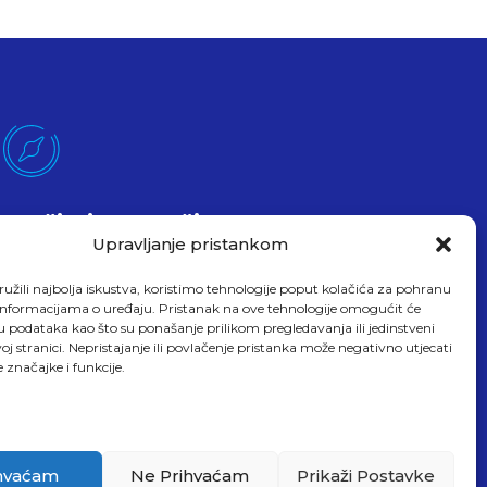
Pročitajte O Našim
Uslugama
Upravljanje pristankom
Evo čitam
užili najbolja iskustva, koristimo tehnologije poput kolačića za pohranu
up informacijama o uređaju. Pristanak na ove tehnologije omogućit će
podataka kao što su ponašanje prilikom pregledavanja ili jedinstveni
oj stranici. Nepristajanje ili povlačenje pristanka može negativno utjecati
 značajke i funkcije.
hvaćam
Ne Prihvaćam
Prikaži Postavke