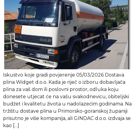
Iskustvo koje gradi povjerenje 05/03/2026 Dostava
plina Widget d.o.o. Kada je riječ o izboru dobavljača
plina za vaš dom ili poslovni prostor, odluka koju
donesete utjecat će na vašu svakodnevicu, obiteljski
budžet i kvalitetu života u nadolazećim godinama. Na
tržištu dostave plina u Primorsko-goranskoj županiji
prisutno je više kompanija, ali GINDAC d.o.o. izdvaja se
kao […]