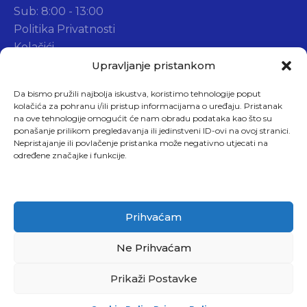
Sub: 8:00 - 13:00
Politika Privatnosti
Kolačići
Widget d.o.o.
Upravljanje pristankom
Da bismo pružili najbolja iskustva, koristimo tehnologije poput
kolačića za pohranu i/ili pristup informacijama o uređaju. Pristanak
na ove tehnologije omogućit će nam obradu podataka kao što su
ponašanje prilikom pregledavanja ili jedinstveni ID-ovi na ovoj stranici.
Nepristajanje ili povlačenje pristanka može negativno utjecati na
Adresa (Sjedište)
određene značajke i funkcije.
Dragavac 3
51218, Podčudnič, Hrvatska
Prihvaćam
Ne Prihvaćam
Pročitajte O Našim Uslugama
Prikaži Postavke
Evo čitam