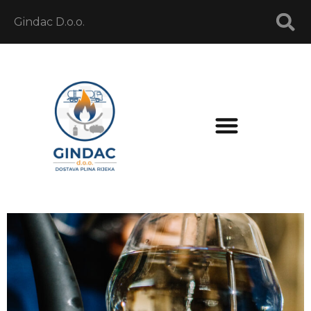
Gindac D.o.o.