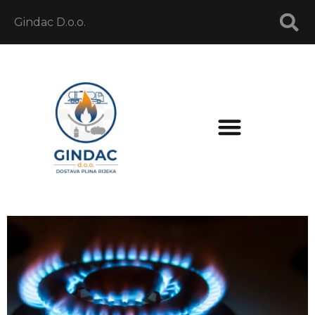
Gindac D.o.o.