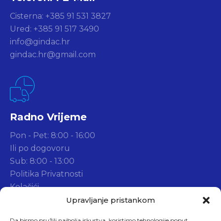
Cisterna: +385 91 531 3827
Ured: +385 91 517 3490
info@gindac.hr
gindac.hr@gmail.com
Radno Vrijeme
Pon - Pet: 8:00 - 16:00
Ili po dogovoru
Sub: 8:00 - 13:00
Politika Privatnosti
Kolačići
Widget d.o.o.
Upravljanje pristankom
Da bismo pružili najbolja iskustva, koristimo tehnologije poput