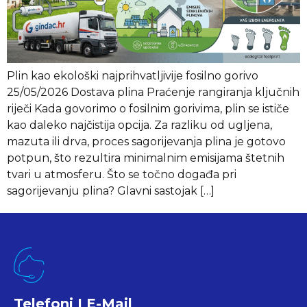
Plin kao ekološki najprihvatljivije fosilno gorivo
25/05/2026 Dostava plina Praćenje rangiranja ključnih
riječi Kada govorimo o fosilnim gorivima, plin se ističe
kao daleko najčistija opcija. Za razliku od ugljena,
mazuta ili drva, proces sagorijevanja plina je gotovo
potpun, što rezultira minimalnim emisijama štetnih
tvari u atmosferu. Što se točno događa pri
sagorijevanju plina? Glavni sastojak […]
Telefoni I E-Mail