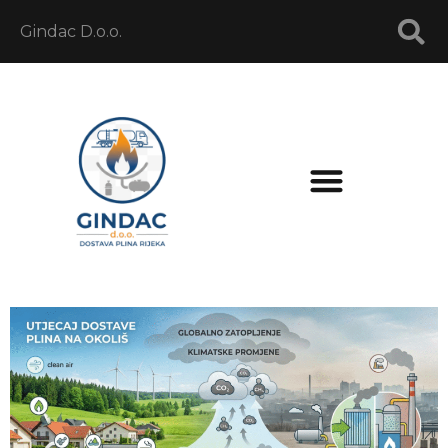
Gindac D.o.o.