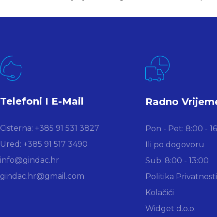
Telefoni I E-Mail
Radno Vrijem
Cisterna: +385 91 531 3827
Pon - Pet: 8:00 - 1
Ured: +385 91 517 3490
Ili po dogovoru
info@gindac.hr
Sub: 8:00 - 13:00
gindac.hr@gmail.com
Politika Privatnosti
Kolačići
Widget d.o.o.