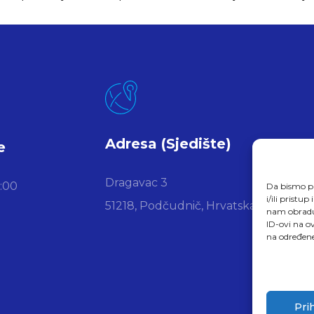
Adresa (Sjedište)
e
Dragavac 3
6:00
Da bismo pr
i/ili prist
51218, Podčudnič, Hrvatska
nam obradu 
ID-ovi na ov
na određene
Pri