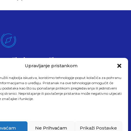
Pročitajte O Našim
Uslugama
Upravljanje pristankom
Evo čitam
užili najbolja iskustva, koristimo tehnologije poput kolačića za pohranu
up informacijama o uređaju. Pristanak na ove tehnologije omogućit će
podataka kao što su ponašanje prilikom pregledavanja ili jedinstveni
oj stranici. Nepristajanje ili povlačenje pristanka može negativno utjecati
 značajke i funkcije.
hvaćam
Ne Prihvaćam
Prikaži Postavke