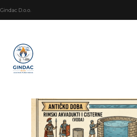
Gindac D.o.o.