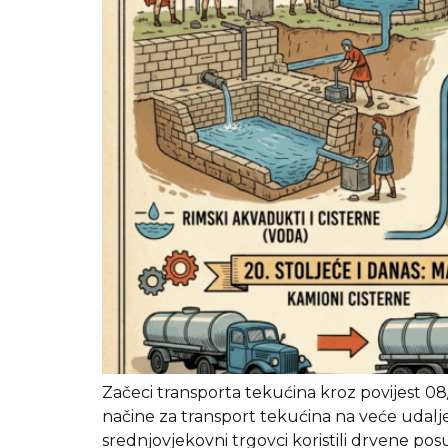
Začeci transporta tekućina kroz povijest 08/
načine za transport tekućina na veće udaljeno
srednjovjekovni trgovci koristili drvene pos