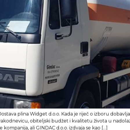
stava plina Widget d.o.o. Kada je riječ o izboru dobavljač
kodnevicu, obiteljski budžet i kvalitetu života u nadol
e kompanija, ali GINDAC d.o.o. izdvaja se kao […]