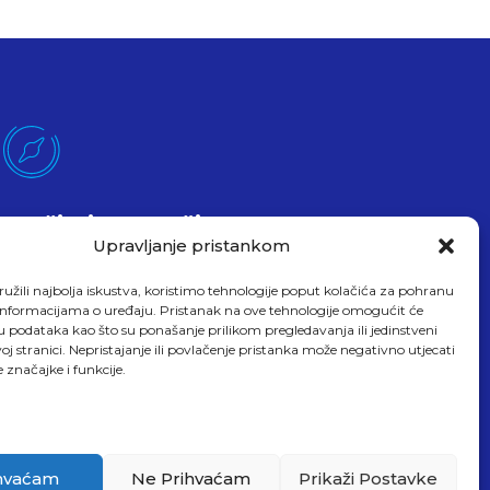
Pročitajte O Našim
Uslugama
Upravljanje pristankom
Evo čitam
užili najbolja iskustva, koristimo tehnologije poput kolačića za pohranu
up informacijama o uređaju. Pristanak na ove tehnologije omogućit će
podataka kao što su ponašanje prilikom pregledavanja ili jedinstveni
oj stranici. Nepristajanje ili povlačenje pristanka može negativno utjecati
 značajke i funkcije.
hvaćam
Ne Prihvaćam
Prikaži Postavke