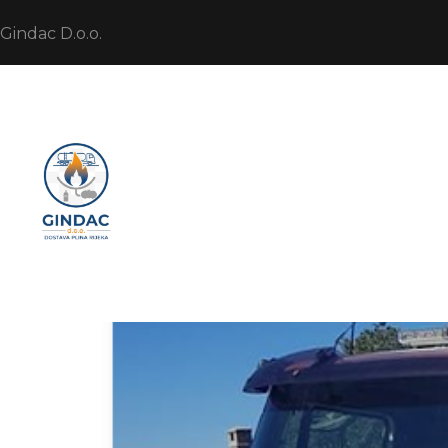
Gindac D.o.o.