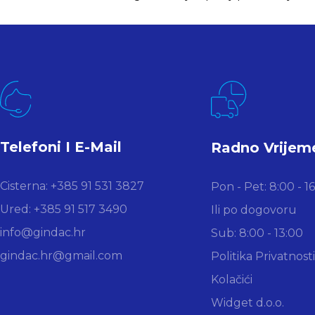
Telefoni I E-Mail
Radno Vrijem
Cisterna: +385 91 531 3827
Pon - Pet: 8:00 - 1
Ured: +385 91 517 3490
Ili po dogovoru
info@gindac.hr
Sub: 8:00 - 13:00
gindac.hr@gmail.com
Politika Privatnosti
Kolačići
Widget d.o.o.