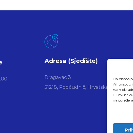
Adresa (Sjedište)
e
Dragavac 3
6:00
Da bismo pr
i/ili prist
51218, Podčudnič, Hrvatska
nam obradu 
ID-ovi na ov
na određene
Pri