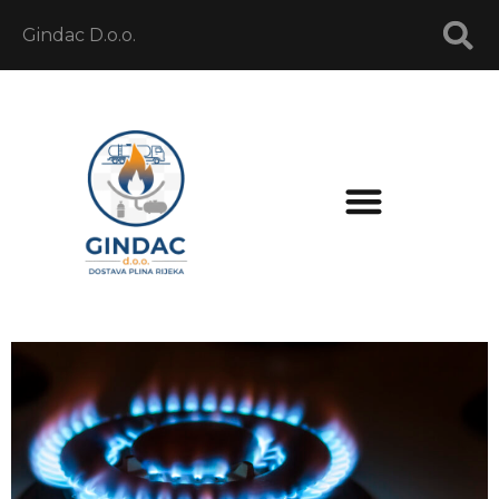
Gindac D.o.o.