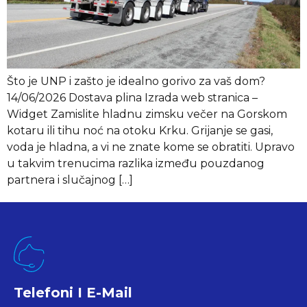
Što je UNP i zašto je idealno gorivo za vaš dom?
14/06/2026 Dostava plina Izrada web stranica –
Widget Zamislite hladnu zimsku večer na Gorskom
kotaru ili tihu noć na otoku Krku. Grijanje se gasi,
voda je hladna, a vi ne znate kome se obratiti. Upravo
u takvim trenucima razlika između pouzdanog
partnera i slučajnog […]
Telefoni I E-Mail