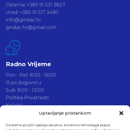
Cisterna: +385 91 531 3827
Ured: +385 91 517 3490
info@gindac.hr
gindac.hr@gmail.com
Radno Vrijeme
Pon - Pet: 8:00 - 16:00
Ili po dogovoru
Sub: 8:00 - 13:00
Politika Privatnosti
Kolačići
Widget d.o.o.
Upravljanje pristankom
Da bismo pružili najbolja iskustva, koristimo tehnologije poput