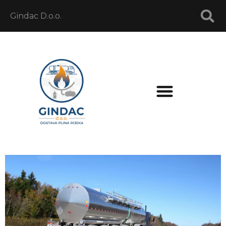
Gindac D.o.o.