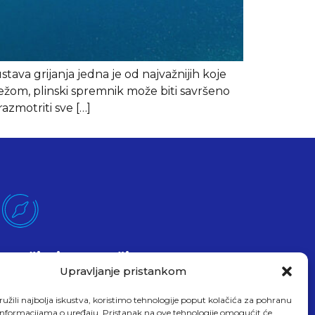
ava grijanja jedna je od najvažnijih koje
ežom, plinski spremnik može biti savršeno
azmotriti sve […]
Pročitajte O Našim
Uslugama
Upravljanje pristankom
Evo čitam
užili najbolja iskustva, koristimo tehnologije poput kolačića za pohranu
up informacijama o uređaju. Pristanak na ove tehnologije omogućit će