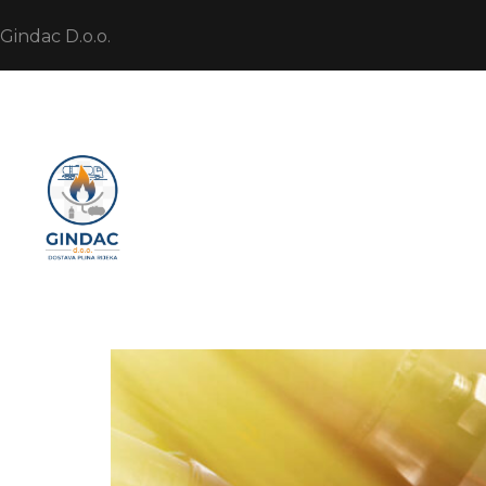
Gindac D.o.o.