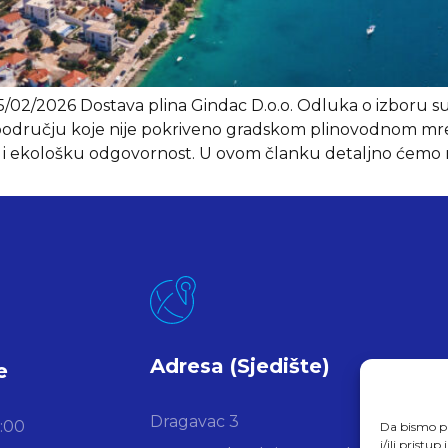
2/2026 Dostava plina Gindac D.o.o. Odluka o izboru sust
 u području koje nije pokriveno gradskom plinovodnom mr
st i ekološku odgovornost. U ovom članku detaljno ćemo r
Adresa (Sjedište)
e
Dragavac 3
6:00
Da bismo pr
i/ili prist