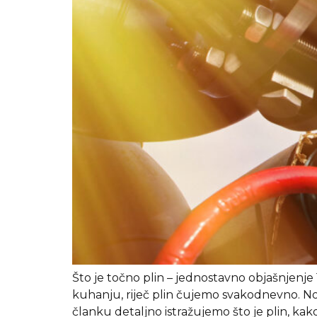
Što je točno plin – jednostavno objašnjenje
kuhanju, riječ plin čujemo svakodnevno. No
članku detaljno istražujemo što je plin, kako 