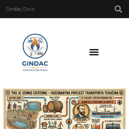
Gindac D.o.o.