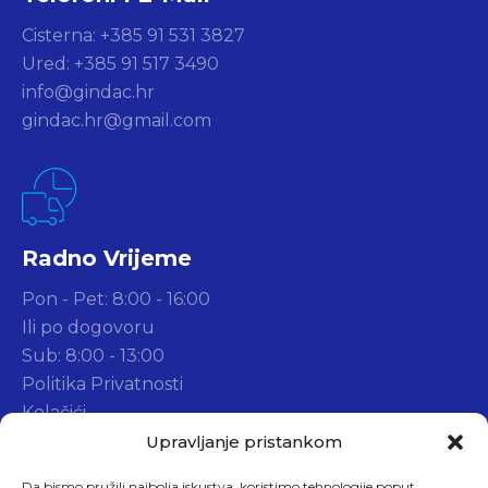
Cisterna: +385 91 531 3827
Ured: +385 91 517 3490
info@gindac.hr
gindac.hr@gmail.com
Radno Vrijeme
Pon - Pet: 8:00 - 16:00
Ili po dogovoru
Sub: 8:00 - 13:00
Politika Privatnosti
Kolačići
Widget d.o.o.
Upravljanje pristankom
Da bismo pružili najbolja iskustva, koristimo tehnologije poput