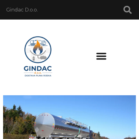
Gindac D.o.o.