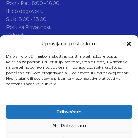
Pon - Pet: 8:00 - 16:00
Ili po dogovoru
Sub: 8:00 - 13:00
Politika Privatnosti
Kolačići
Widget d.o.o.
Upravljanje pristankom
Da bismo pružili najbolja iskustva, koristimo tehnologije poput
kolačića za pohranu i/ili pristup informacijama o uređaju. Pristanak
na ove tehnologije omogućit će nam obradu podataka kao što su
ponašanje prilikom pregledavanja ili jedinstveni ID-ovi na ovoj stranici.
Nepristajanje ili povlačenje pristanka može negativno utjecati na
Adresa (Sjedište)
određene značajke i funkcije.
Dragavac 3
51218, Podčudnič, Hrvatska
Prihvaćam
Ne Prihvaćam
Pročitajte O Našim Uslugama