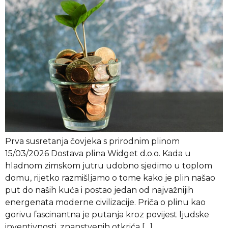
Prva susretanja čovjeka s prirodnim plinom
15/03/2026 Dostava plina Widget d.o.o. Kada u
hladnom zimskom jutru udobno sjedimo u toplom
domu, rijetko razmišljamo o tome kako je plin našao
put do naših kuća i postao jedan od najvažnijih
energenata moderne civilizacije. Priča o plinu kao
gorivu fascinantna je putanja kroz povijest ljudske
inventivnosti, znanstvenih otkrića […]