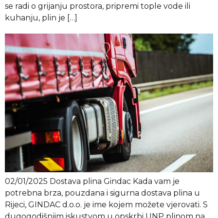
se radi o grijanju prostora, pripremi tople vode ili
kuhanju, plin je […]
02/01/2025 Dostava plina Gindac Kada vam je
potrebna brza, pouzdana i sigurna dostava plina u
Rijeci, GINDAC d.o.o. je ime kojem možete vjerovati. S
dugogodišnjim iskustvom u opskrbi UNP plinom na