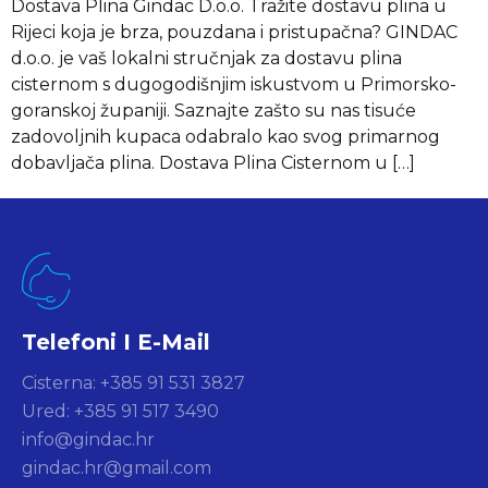
Dostava Plina Gindac D.o.o. Tražite dostavu plina u
Rijeci koja je brza, pouzdana i pristupačna? GINDAC
d.o.o. je vаš lokalni stručnjak za dostavu plina
cisternom s dugogodišnjim iskustvom u Primorsko-
goranskoj županiji. Saznajte zašto su nas tisuće
zadovoljnih kupaca odabralo kao svog primarnog
dobavljača plina. Dostava Plina Cisternom u […]
Telefoni I E-Mail
Cisterna: +385 91 531 3827
Ured: +385 91 517 3490
info@gindac.hr
gindac.hr@gmail.com