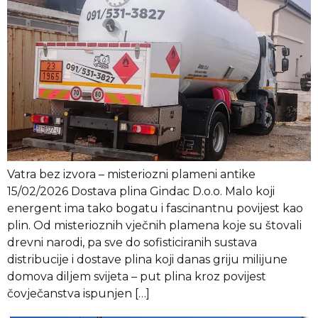
Vatra bez izvora – misteriozni plameni antike
15/02/2026 Dostava plina Gindac D.o.o. Malo koji
energent ima tako bogatu i fascinantnu povijest kao
plin. Od misterioznih vječnih plamena koje su štovali
drevni narodi, pa sve do sofisticiranih sustava
distribucije i dostave plina koji danas griju milijune
domova diljem svijeta – put plina kroz povijest
čovječanstva ispunjen […]