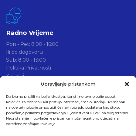
Radno Vrijeme
Pon - Pet: 8:00 - 16:00
Ili po dogovoru
Sub: 8:00 - 13:00
Politika Privatnosti
Kolačići
Widget d.o.o.
Upravljanje pristankom
Da bismo pružili najbolja iskustva, koristimo tehnologije poput
kolačića za pohranu i/ili pristup informacijama o uređaju. Pristanak
na ove tehnologije omogućit će nam obradu podataka kao što su
ponašanje prilikom pregledavanja ili jedinstveni ID-ovi na ovoj stranici.
Nepristajanje ili povlačenje pristanka može negativno utjecati na
Adresa (Sjedište)
određene značajke i funkcije.
Dragavac 3