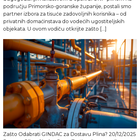
području Primorsko-goranske županije, postali smo
partner izbora za tisuće zadovoljnih korisnika – od
privatnih domaćinstava do vodećih ugostiteljskih
objekata. U ovom vodiču otkrijte zašto […]
Zašto Odabrati GINDAC za Dostavu Plina? 20/12/2025