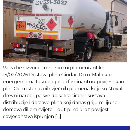
Vatra bez izvora – misteriozni plameni antike
15/02/2026 Dostava plina Gindac D.o.o. Malo koji
energent ima tako bogatu i fascinantnu povijest kao
plin. Od misterioznih vječnih plamena koje su štovali
drevni narodi, pa sve do sofisticiranih sustava
distribucije i dostave plina koji danas griju milijune
domova diljem svijeta – put plina kroz povijest
čovječanstva ispunjen […]