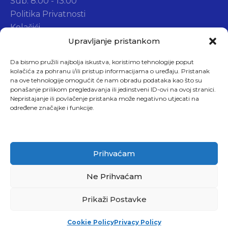
Sub: 8:00 - 13:00
Politika Privatnosti
Kolačići
Widget d.o.o.
Upravljanje pristankom
Da bismo pružili najbolja iskustva, koristimo tehnologije poput
kolačića za pohranu i/ili pristup informacijama o uređaju. Pristanak
na ove tehnologije omogućit će nam obradu podataka kao što su
ponašanje prilikom pregledavanja ili jedinstveni ID-ovi na ovoj stranici.
Nepristajanje ili povlačenje pristanka može negativno utjecati na
Adresa (Sjedište)
određene značajke i funkcije.
Dragavac 3
51218, Podčudnič, Hrvatska
Prihvaćam
Ne Prihvaćam
Pročitajte O Našim Uslugama
Prikaži Postavke
Evo čitam
Cookie Policy
Privacy Policy