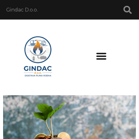
Gindac D.o.o.