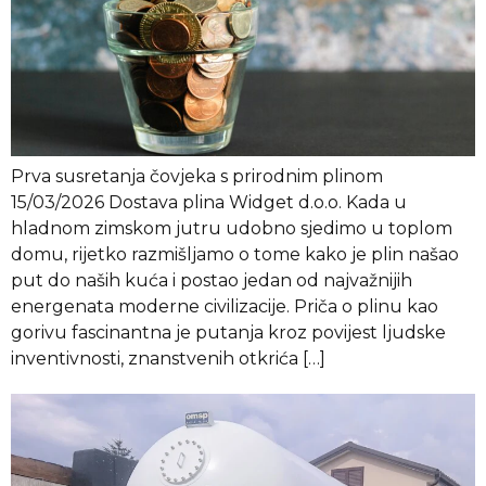
Prva susretanja čovjeka s prirodnim plinom
15/03/2026 Dostava plina Widget d.o.o. Kada u
hladnom zimskom jutru udobno sjedimo u toplom
domu, rijetko razmišljamo o tome kako je plin našao
put do naših kuća i postao jedan od najvažnijih
energenata moderne civilizacije. Priča o plinu kao
gorivu fascinantna je putanja kroz povijest ljudske
inventivnosti, znanstvenih otkrića […]