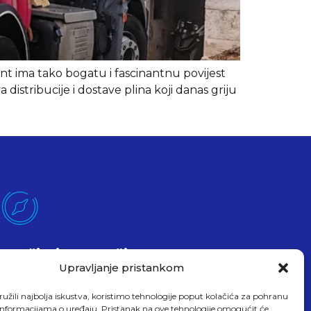
ent ima tako bogatu i fascinantnu povijest
 distribucije i dostave plina koji danas griju
Pročitajte O Našim
Uslugama
Upravljanje pristankom
Evo čitam
užili najbolja iskustva, koristimo tehnologije poput kolačića za pohranu
up informacijama o uređaju. Pristanak na ove tehnologije omogućit će